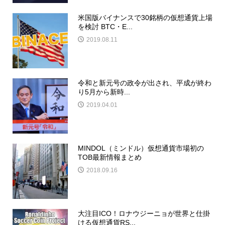
米国版バイナンスで30銘柄の仮想通貨上場
を検討 BTC・E...
2019.08.11
令和と新元号の政令が出され、平成が終わ
り5月から新時...
2019.04.01
MINDOL（ミンドル）仮想通貨市場初の
TOB最新情報まとめ
2018.09.16
大注目ICO！ロナウジーニョが世界と仕掛
ける仮想通貨RS...