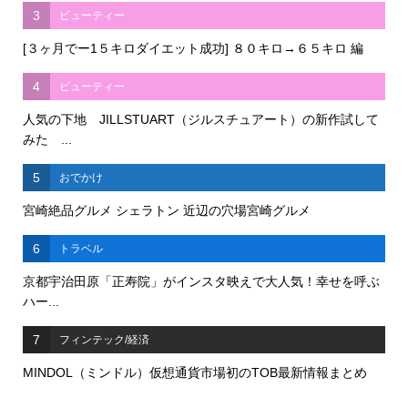
3
ビューティー
[３ヶ月でー1５キロダイエット成功] ８０キロ→６５キロ 編
4
ビューティー
人気の下地 JILLSTUART（ジルスチュアート）の新作試して
みた ...
5
おでかけ
宮崎絶品グルメ シェラトン 近辺の穴場宮崎グルメ
6
トラベル
京都宇治田原「正寿院」がインスタ映えで大人気！幸せを呼ぶ
ハー...
7
フィンテック/経済
MINDOL（ミンドル）仮想通貨市場初のTOB最新情報まとめ