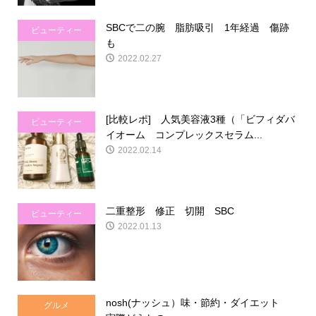
SBCで二の腕 脂肪吸引 1年経過 傷跡
ビューティー
も
2022.02.27
[比較レポ] 人気美容液3種（「ビフィダバ
ビューティー
イオーム コンプレックスセラム...
2022.02.14
二重整形 修正 切開 SBC
ビューティー
2022.01.13
nosh(ナッシュ）味・節約・ダイエット
グルメ