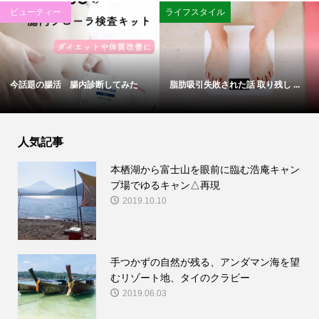
ビューティー
ライフスタイル
今話題の腸活 腸内診断してみた
脂肪吸引失敗された話 取り残し ...
人気記事
本栖湖から富士山を眼前に臨む浩庵キャン
プ場でゆるキャン△再現
2019.10.10
手つかずの自然が残る、アンダマン海を望
むリゾート地、タイのクラビー
2019.06.03