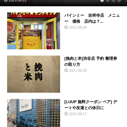
2023.09.13
1
2
3
4
バインミー 吉祥寺店 メニュ
ー 価格 店内は？...
2021.09.24
[挽肉と米]渋谷店 予約 整理券
の取り方
2021.09.20
[LUUP 無料クーポン ペア] デ
ートや友達との休日に
2021.09.17