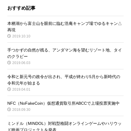
おすすめ記事
本栖湖から富士山を眼前に臨む浩庵キャンプ場でゆるキャン△
再現
2019.10.10
手つかずの自然が残る、アンダマン海を望むリゾート地、タイ
のクラビー
2019.06.03
令和と新元号の政令が出され、平成が終わり5月から新時代の
令和元年が始まる
2019.04.01
NFC（NoFakeCoin）仮想通貨取引所ABCCで上場投票実施中
2018.09.30
ミンドル（MINDOL）対戦型格闘オンラインゲームやハリウッ
ド映画プロジェクトを発表