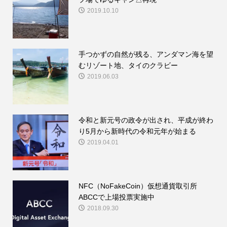
2019.10.10
手つかずの自然が残る、アンダマン海を望
むリゾート地、タイのクラビー
2019.06.03
令和と新元号の政令が出され、平成が終わ
り5月から新時代の令和元年が始まる
2019.04.01
NFC（NoFakeCoin）仮想通貨取引所
ABCCで上場投票実施中
2018.09.30