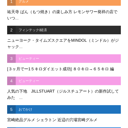
1
グルメ
祐天寺 ばん（もつ焼き）の楽しみ方 レモンサワー発祥の店で
いつ...
2
フィンテック/経済
ニューヨーク・タイムズスクエアをMINDOL（ミンドル）がジ
ャック...
3
ビューティー
[３ヶ月でー1５キロダイエット成功] ８０キロ→６５キロ 編
4
ビューティー
人気の下地 JILLSTUART（ジルスチュアート）の新作試して
みた ...
5
おでかけ
宮崎絶品グルメ シェラトン 近辺の穴場宮崎グルメ