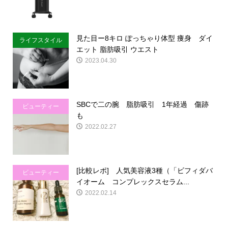
見た目ー8キロ ぽっちゃり体型 痩身 ダイ
ライフスタイル
エット 脂肪吸引 ウエスト
2023.04.30
SBCで二の腕 脂肪吸引 1年経過 傷跡
ビューティー
も
2022.02.27
[比較レポ] 人気美容液3種（「ビフィダバ
ビューティー
イオーム コンプレックスセラム...
2022.02.14