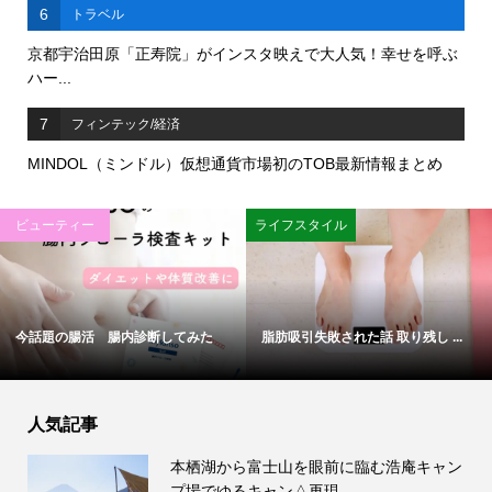
6
トラベル
京都宇治田原「正寿院」がインスタ映えで大人気！幸せを呼ぶ
ハー...
7
フィンテック/経済
MINDOL（ミンドル）仮想通貨市場初のTOB最新情報まとめ
ビューティー
ライフスタイル
今話題の腸活 腸内診断してみた
脂肪吸引失敗された話 取り残し ...
人気記事
本栖湖から富士山を眼前に臨む浩庵キャン
プ場でゆるキャン△再現