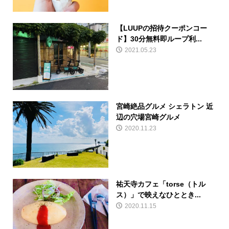
【LUUPの招待クーポンコー
ド】30分無料即ループ利...
2021.05.23
宮崎絶品グルメ シェラトン 近
辺の穴場宮崎グルメ
2020.11.23
祐天寺カフェ「torse（トル
ス）」で映えなひととき...
2020.11.15